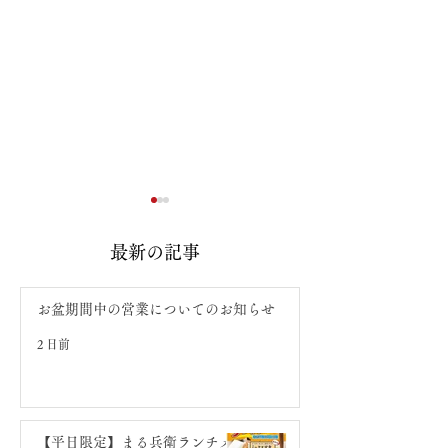
最新の記事
お盆期間中の営業についてのお知らせ
2 日前
【平日限定】まる兵衛ラ
郷ヶ丘店 営業
ンチメニュー登場！
お知らせ
【平日限定】まる兵衛ランチメ