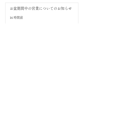
お盆期間中の営業についてのお知らせ
16 時間前
【平日限定】まる兵衛ラ
郷ヶ丘店 営業
ンチメニュー登場！
お知らせ
【平日限定】まる兵衛ランチメ
ニュー登場！
7月26日
郷ヶ丘店 営業時間変更のお知ら
せ
7月10日