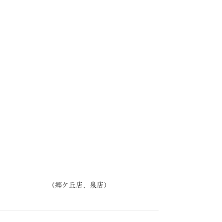
（郷ケ丘店、泉店）