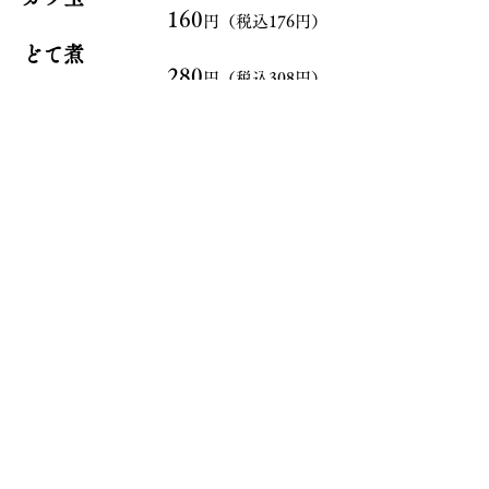
160
円
（税込176円）
どて煮
280
円（税込308円）
温玉
100
円（税込110円）
カニクリームコロッケ
380
円（税込418円）
アジフライ１枚
250
円（税込275円）
千葉県多古町産とろろ
180
円（税込198円）
Copyright (c) Marubee All Rights Reserved.