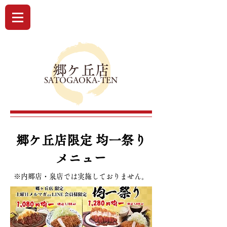
郷ケ丘店
​SATOGAOKA-TEN
郷ケ丘店限定 均一祭り
メニュー
※内郷店・泉店では実施しておりません。