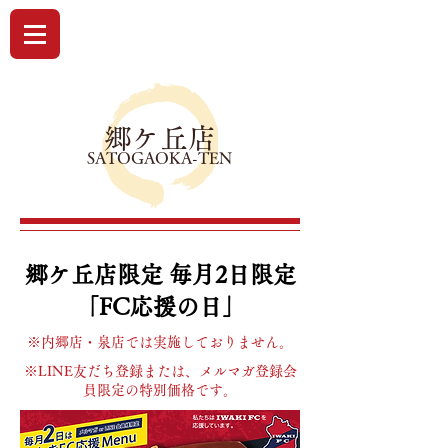
郷ケ丘店
​SATOGAOKA-TEN
郷ケ丘店限定 毎月2日限定
​「FC応援の日」
※内郷店・泉店では実施しておりません。
※LINE友だち登録または、メルマガ登録会
員限定の特別価格です。