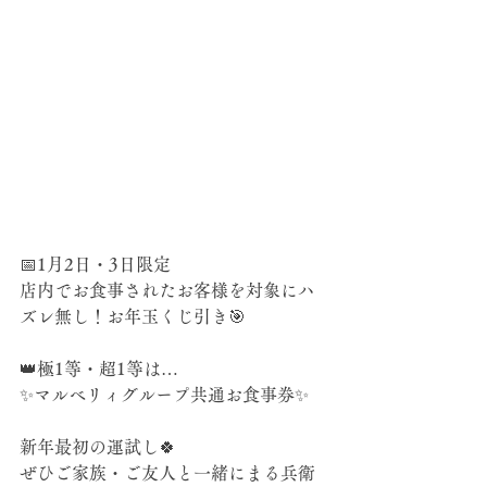
📅1月2日・3日限定
店内でお食事されたお客様を対象にハ
ズレ無し！お年玉くじ引き🎯
👑極1等・超1等は…
✨マルベリィグループ共通お食事券✨
新年最初の運試し🍀
ぜひご家族・ご友人と一緒にまる兵衛