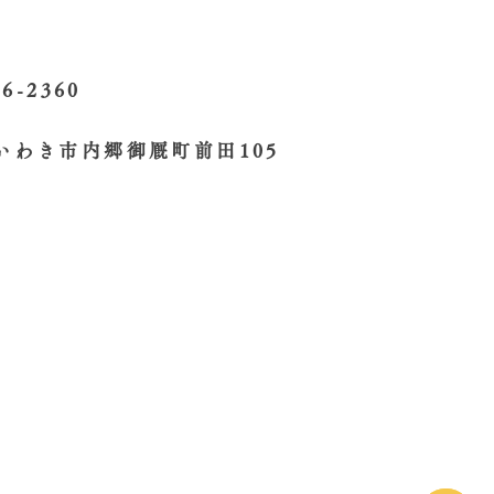
26-2360
いわき市内郷御厩町前田105
s Reserved.