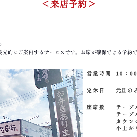
＜来店予約＞
す
優先的にご案内するサービスです。お席が確保できる予約
営業時間
10：0
定休日
​元旦の
座席数
テーブ
テーブ
カウン
​小上