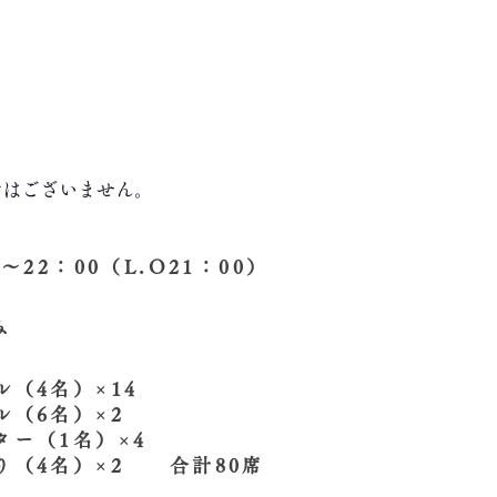
ではございません。
0～22：00（L.O21：00）
み
ル（4名）×14
ル（6名）×2
ター（1名）×4
がり（4名）×2 合計80席