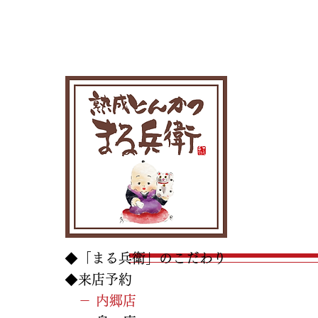
◆「まる兵衛」のこだわり
◆来店予約
－ 内郷店